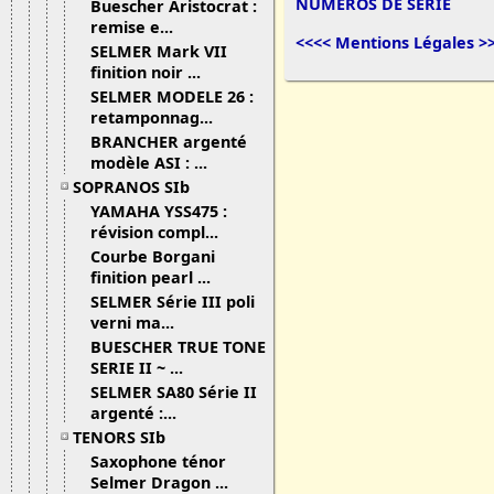
NUMÉROS DE SÉRIE
Buescher Aristocrat :
remise e...
<<<< Mentions Légales >
SELMER Mark VII
finition noir ...
SELMER MODELE 26 :
retamponnag...
BRANCHER argenté
modèle ASI : ...
SOPRANOS SIb
YAMAHA YSS475 :
révision compl...
Courbe Borgani
finition pearl ...
SELMER Série III poli
verni ma...
BUESCHER TRUE TONE
SERIE II ~ ...
SELMER SA80 Série II
argenté :...
TENORS SIb
Saxophone ténor
Selmer Dragon ...