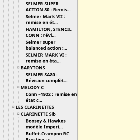
SELMER SUPER
ACTION 80 : Remis...
Selmer Mark VII :
remise en ét...
HAMILTON, STENCIL
CONN : révi...
Selmer super
balanced action :...
SELMER MARK VI :
remise en éta...
BARYTONS
SELMER SA80 :
Révision complèt...
MELODY C
Conn ~1922 : remise en
état c...
LES CLARINETTES
CLARINETTE Sib
Boosey & Hawkes
modèle Imperi...
Buffet-Crampon RC
Prestige : r...