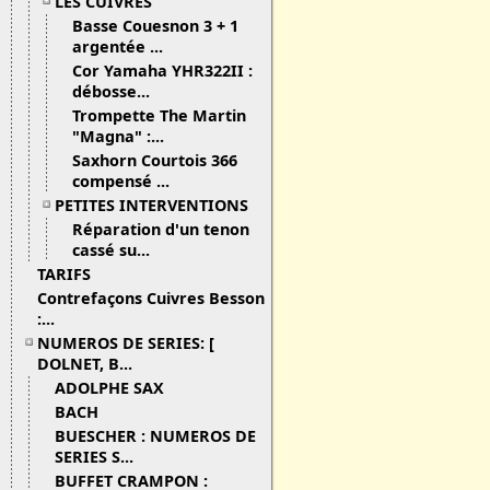
LES CUIVRES
Basse Couesnon 3 + 1
argentée ...
Cor Yamaha YHR322II :
débosse...
Trompette The Martin
"Magna" :...
Saxhorn Courtois 366
compensé ...
PETITES INTERVENTIONS
Réparation d'un tenon
cassé su...
TARIFS
Contrefaçons Cuivres Besson
:...
NUMEROS DE SERIES: [
DOLNET, B...
ADOLPHE SAX
BACH
BUESCHER : NUMEROS DE
SERIES S...
BUFFET CRAMPON :