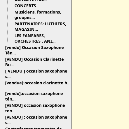
CONCERTS
Musiciens, formations,
groupes...
PARTENAIRES: LUTHIERS,
MAGASIN...
LES FANFARES,
ORCHESTRES , ANI...
[vendu] Occasion Saxophone
Tén...
[VENDU] Occasion Clarinette
Bu...
[ VENDU ] occasion saxophone
s...
[vendue]:occasion clarinette b...
[vendu]:occasion saxophone
tén...
[VENDU] occasion saxophone
ten...
[VENDU] : occasion saxophone
s...
Contrefaçons trompette de