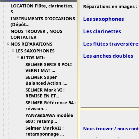
LOCATION Flûte, clarinettes,
Réparations en images :
S...
Les saxophones
INSTRUMENTS D'OCCASIONS
(Dépôt...
Les clarinettes
NOUS TROUVER , NOUS
CONTACTER
Les flûtes traversière
NOS REPARATIONS
LES SAXOPHONES
Les anches doubles
ALTOS MIb
SELMER SERIE 3 POLI
VERNI MAT ...
SELMER Super
Balanced Action :...
SELMER Mark VI :
REMISE EN ET...
SELMER Référence 54 :
révision...
27/03/13 10:37
YANAGISAWA modèle
600 : retamp...
Selmer MarkVII :
Nous trouver / nous conta
retamponnage ...