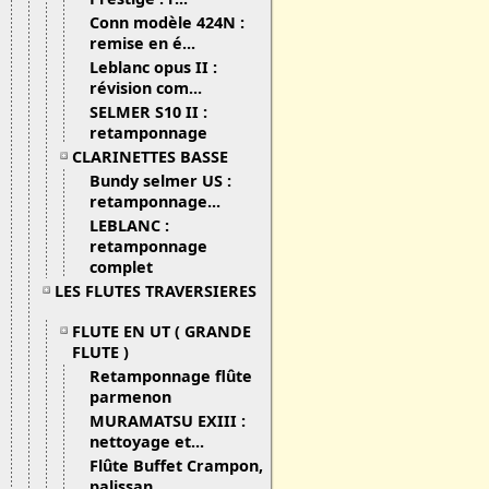
Conn modèle 424N :
remise en é...
Leblanc opus II :
révision com...
SELMER S10 II :
retamponnage
CLARINETTES BASSE
Bundy selmer US :
retamponnage...
LEBLANC :
retamponnage
complet
LES FLUTES TRAVERSIERES
FLUTE EN UT ( GRANDE
FLUTE )
Retamponnage flûte
parmenon
MURAMATSU EXIII :
nettoyage et...
Flûte Buffet Crampon,
palissan...