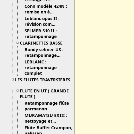
Conn modèle 424N :
remise en é...
Leblanc opus II :
révision com...
SELMER S10 II :
retamponnage
CLARINETTES BASSE
Bundy selmer US :
retamponnage...
LEBLANC :
retamponnage
complet
LES FLUTES TRAVERSIERES
FLUTE EN UT ( GRANDE
FLUTE )
Retamponnage flûte
parmenon
MURAMATSU EXIII :
nettoyage et...
Flûte Buffet Crampon,
palissan...