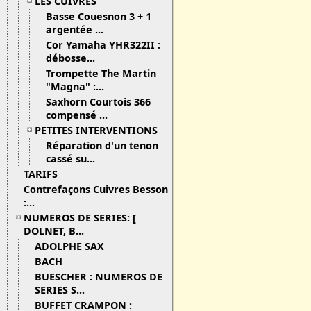
LES CUIVRES
Basse Couesnon 3 + 1
argentée ...
Cor Yamaha YHR322II :
débosse...
Trompette The Martin
"Magna" :...
Saxhorn Courtois 366
compensé ...
PETITES INTERVENTIONS
Réparation d'un tenon
cassé su...
TARIFS
Contrefaçons Cuivres Besson
:...
NUMEROS DE SERIES: [
DOLNET, B...
ADOLPHE SAX
BACH
BUESCHER : NUMEROS DE
SERIES S...
BUFFET CRAMPON :