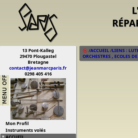
L
RÉPA
13 Pont-Kalleg
/
ACCUEIL
/
LIENS : LU
29470 Plougastel
ORCHESTRES , ECOLES DE
Bretagne
contact@jeanmarcparis.fr
0298 405 416
Mon Profil
Instruments volés
ACCUEIL