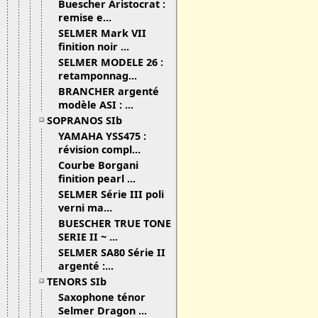
Buescher Aristocrat :
remise e...
SELMER Mark VII
finition noir ...
SELMER MODELE 26 :
retamponnag...
BRANCHER argenté
modèle ASI : ...
SOPRANOS SIb
YAMAHA YSS475 :
révision compl...
Courbe Borgani
finition pearl ...
SELMER Série III poli
verni ma...
BUESCHER TRUE TONE
SERIE II ~ ...
SELMER SA80 Série II
argenté :...
TENORS SIb
Saxophone ténor
Selmer Dragon ...