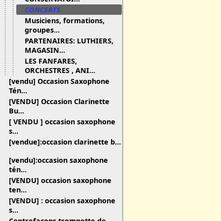
CONCERTS
Musiciens, formations,
groupes...
PARTENAIRES: LUTHIERS,
MAGASIN...
LES FANFARES,
ORCHESTRES , ANI...
[vendu] Occasion Saxophone
Tén...
[VENDU] Occasion Clarinette
Bu...
[ VENDU ] occasion saxophone
s...
[vendue]:occasion clarinette b...
[vendu]:occasion saxophone
tén...
[VENDU] occasion saxophone
ten...
[VENDU] : occasion saxophone
s...
Contrefaçons trompette de