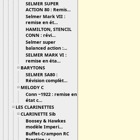
SELMER SUPER
ACTION 80 : Remis...
Selmer Mark VII :
remise en ét...
HAMILTON, STENCIL
CONN : révi...
Selmer super
balanced action :...
SELMER MARK VI :
remise en éta...
BARYTONS
SELMER SA80 :
Révision complèt...
MELODY C
Conn ~1922 : remise en
état c...
LES CLARINETTES
CLARINETTE Sib
Boosey & Hawkes
modèle Imperi...
Buffet-Crampon RC
Prestige : r...