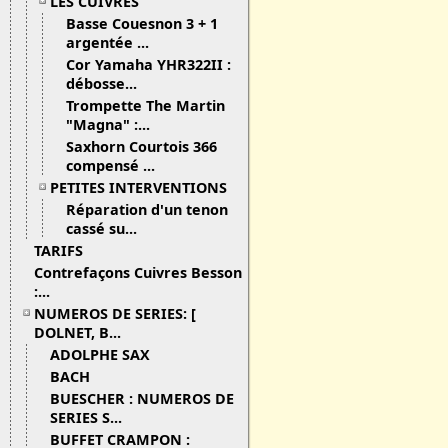
LES CUIVRES
Basse Couesnon 3 + 1
argentée ...
Cor Yamaha YHR322II :
débosse...
Trompette The Martin
"Magna" :...
Saxhorn Courtois 366
compensé ...
PETITES INTERVENTIONS
Réparation d'un tenon
cassé su...
TARIFS
Contrefaçons Cuivres Besson
:...
NUMEROS DE SERIES: [
DOLNET, B...
ADOLPHE SAX
BACH
BUESCHER : NUMEROS DE
SERIES S...
BUFFET CRAMPON :