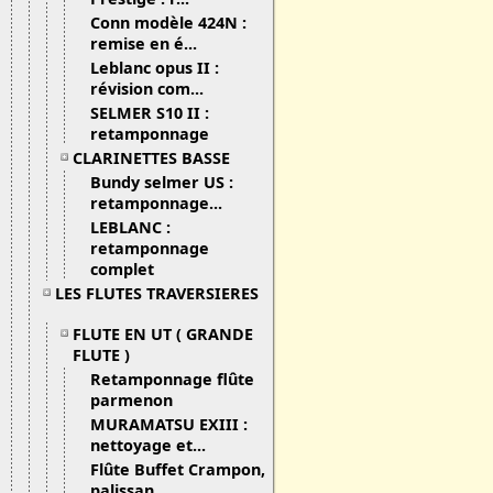
Conn modèle 424N :
remise en é...
Leblanc opus II :
révision com...
SELMER S10 II :
retamponnage
CLARINETTES BASSE
Bundy selmer US :
retamponnage...
LEBLANC :
retamponnage
complet
LES FLUTES TRAVERSIERES
FLUTE EN UT ( GRANDE
FLUTE )
Retamponnage flûte
parmenon
MURAMATSU EXIII :
nettoyage et...
Flûte Buffet Crampon,
palissan...