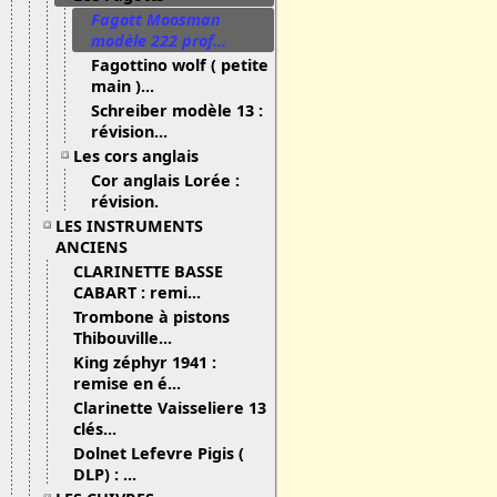
Fagott Moosman
modèle 222 prof...
Fagottino wolf ( petite
main )...
Schreiber modèle 13 :
révision...
Les cors anglais
Cor anglais Lorée :
révision.
LES INSTRUMENTS
ANCIENS
CLARINETTE BASSE
CABART : remi...
Trombone à pistons
Thibouville...
King zéphyr 1941 :
remise en é...
Clarinette Vaisseliere 13
clés...
Dolnet Lefevre Pigis (
DLP) : ...