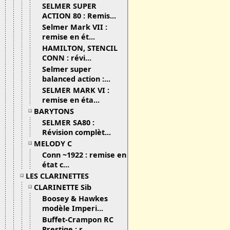
SELMER SUPER
ACTION 80 : Remis...
Selmer Mark VII :
remise en ét...
HAMILTON, STENCIL
CONN : révi...
Selmer super
balanced action :...
SELMER MARK VI :
remise en éta...
BARYTONS
SELMER SA80 :
Révision complèt...
MELODY C
Conn ~1922 : remise en
état c...
LES CLARINETTES
CLARINETTE Sib
Boosey & Hawkes
modèle Imperi...
Buffet-Crampon RC
Prestige : r...