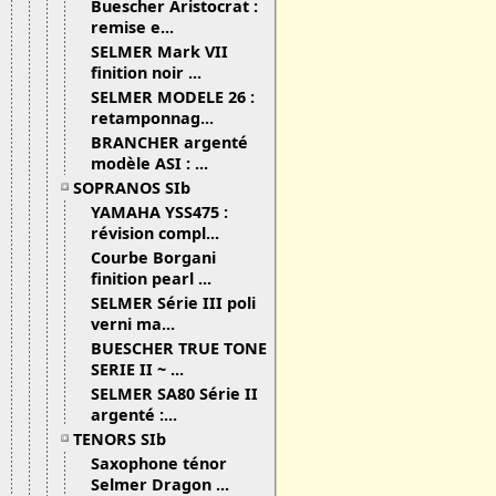
Buescher Aristocrat :
remise e...
SELMER Mark VII
finition noir ...
SELMER MODELE 26 :
retamponnag...
BRANCHER argenté
modèle ASI : ...
SOPRANOS SIb
YAMAHA YSS475 :
révision compl...
Courbe Borgani
finition pearl ...
SELMER Série III poli
verni ma...
BUESCHER TRUE TONE
SERIE II ~ ...
SELMER SA80 Série II
argenté :...
TENORS SIb
Saxophone ténor
Selmer Dragon ...