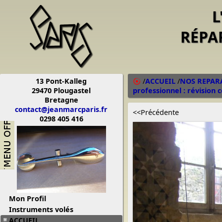
L
RÉPA
13 Pont-Kalleg
/
ACCUEIL
/
NOS REPAR
29470 Plougastel
professionnel : révision 
Bretagne
contact@jeanmarcparis.fr
<<Précédente
0298 405 416
Mon Profil
Instruments volés
ACCUEIL