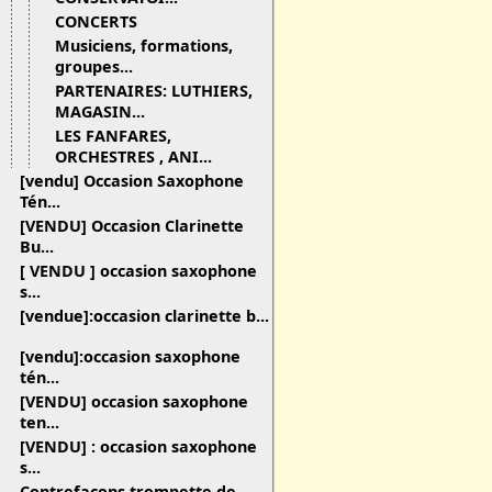
CONCERTS
Musiciens, formations,
groupes...
PARTENAIRES: LUTHIERS,
MAGASIN...
LES FANFARES,
ORCHESTRES , ANI...
[vendu] Occasion Saxophone
Tén...
[VENDU] Occasion Clarinette
Bu...
[ VENDU ] occasion saxophone
s...
[vendue]:occasion clarinette b...
[vendu]:occasion saxophone
tén...
[VENDU] occasion saxophone
ten...
[VENDU] : occasion saxophone
s...
Contrefaçons trompette de