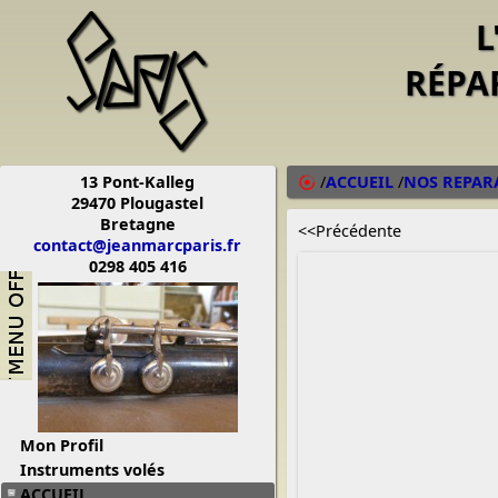
L
RÉPA
13 Pont-Kalleg
/
ACCUEIL
/
NOS REPAR
29470 Plougastel
Bretagne
<<Précédente
contact@jeanmarcparis.fr
0298 405 416
Mon Profil
Instruments volés
ACCUEIL