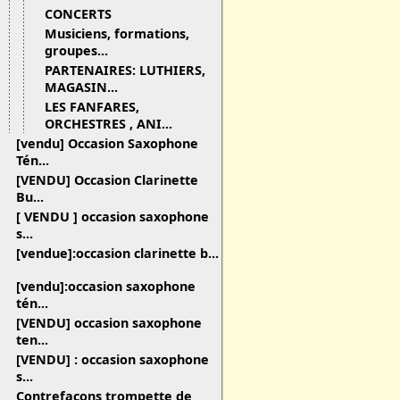
CONCERTS
Musiciens, formations,
groupes...
PARTENAIRES: LUTHIERS,
MAGASIN...
LES FANFARES,
ORCHESTRES , ANI...
[vendu] Occasion Saxophone
Tén...
[VENDU] Occasion Clarinette
Bu...
[ VENDU ] occasion saxophone
s...
[vendue]:occasion clarinette b...
[vendu]:occasion saxophone
tén...
[VENDU] occasion saxophone
ten...
[VENDU] : occasion saxophone
s...
Contrefaçons trompette de