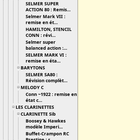
SELMER SUPER
ACTION 80 : Remis...
Selmer Mark VII :
remise en ét...
HAMILTON, STENCIL
CONN : révi...
Selmer super
balanced action :...
SELMER MARK VI :
remise en éta...
BARYTONS
SELMER SA80 :
Révision complèt...
MELODY C
Conn ~1922 : remise en
état c...
LES CLARINETTES
CLARINETTE Sib
Boosey & Hawkes
modèle Imperi...
Buffet-Crampon RC
Prestige : r...