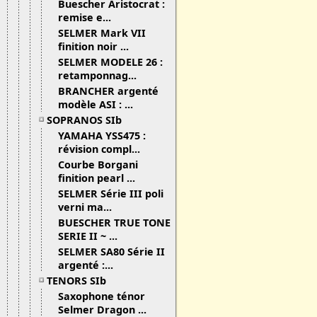
Buescher Aristocrat :
remise e...
SELMER Mark VII
finition noir ...
SELMER MODELE 26 :
retamponnag...
BRANCHER argenté
modèle ASI : ...
SOPRANOS SIb
YAMAHA YSS475 :
révision compl...
Courbe Borgani
finition pearl ...
SELMER Série III poli
verni ma...
BUESCHER TRUE TONE
SERIE II ~ ...
SELMER SA80 Série II
argenté :...
TENORS SIb
Saxophone ténor
Selmer Dragon ...