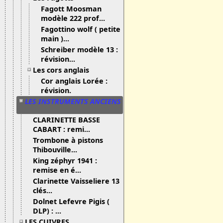
Fagott Moosman
modèle 222 prof...
Fagottino wolf ( petite
main )...
Schreiber modèle 13 :
révision...
Les cors anglais
Cor anglais Lorée :
révision.
LES INSTRUMENTS ANCIENS
CLARINETTE BASSE
CABART : remi...
Trombone à pistons
Thibouville...
King zéphyr 1941 :
remise en é...
Clarinette Vaisseliere 13
clés...
Dolnet Lefevre Pigis (
DLP) : ...
LES CUIVRES