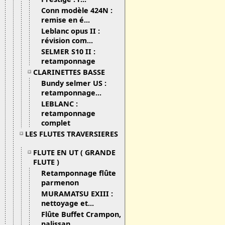
Conn modèle 424N :
remise en é...
Leblanc opus II :
révision com...
SELMER S10 II :
retamponnage
CLARINETTES BASSE
Bundy selmer US :
retamponnage...
LEBLANC :
retamponnage
complet
LES FLUTES TRAVERSIERES
FLUTE EN UT ( GRANDE
FLUTE )
Retamponnage flûte
parmenon
MURAMATSU EXIII :
nettoyage et...
Flûte Buffet Crampon,
palissan...