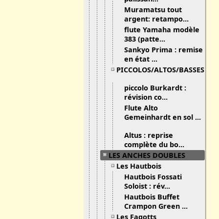
Muramatsu tout
argent: retampo...
flute Yamaha modèle
383 (patte...
Sankyo Prima : remise
en état ...
PICCOLOS/ALTOS/BASSES
piccolo Burkardt :
révision co...
Flute Alto
Gemeinhardt en sol ...
Altus : reprise
complète du bo...
LES ANCHES DOUBLES
Les Hautbois
Hautbois Fossati
Soloist : rév...
Hautbois Buffet
Crampon Green ...
Les Fagotts