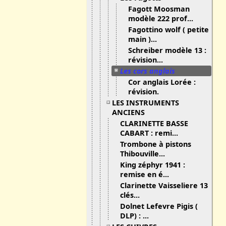
Fagott Moosman
modèle 222 prof...
Fagottino wolf ( petite
main )...
Schreiber modèle 13 :
révision...
Les cors anglais
Cor anglais Lorée :
révision.
LES INSTRUMENTS
ANCIENS
CLARINETTE BASSE
CABART : remi...
Trombone à pistons
Thibouville...
King zéphyr 1941 :
remise en é...
Clarinette Vaisseliere 13
clés...
Dolnet Lefevre Pigis (
DLP) : ...