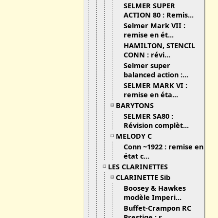
SELMER SUPER
ACTION 80 : Remis...
Selmer Mark VII :
remise en ét...
HAMILTON, STENCIL
CONN : révi...
Selmer super
balanced action :...
SELMER MARK VI :
remise en éta...
BARYTONS
SELMER SA80 :
Révision complèt...
MELODY C
Conn ~1922 : remise en
état c...
LES CLARINETTES
CLARINETTE Sib
Boosey & Hawkes
modèle Imperi...
Buffet-Crampon RC
Prestige : r...