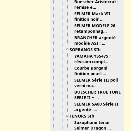
Buescher Aristocrat :
remise e...
SELMER Mark VII
finition noir ...
SELMER MODELE 26 :
retamponnag...
BRANCHER argenté
modèle ASI : ...
SOPRANOS SIb
YAMAHA YSS475 :
révision compl...
Courbe Borgani
finition pearl ...
SELMER Série III poli
verni ma...
BUESCHER TRUE TONE
SERIE II ~ ...
SELMER SA80 Série II
argenté :...
TENORS SIb
Saxophone ténor
Selmer Dragon ...