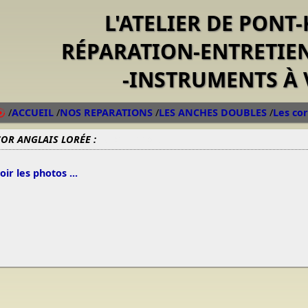
L'ATELIER DE PONT
RÉPARATION-ENTRETIE
-INSTRUMENTS À 
/
ACCUEIL
/
NOS REPARATIONS
/
LES ANCHES DOUBLES
/
Les cor
OR ANGLAIS LORÉE :
19/02/13 20:53
oir les photos ...