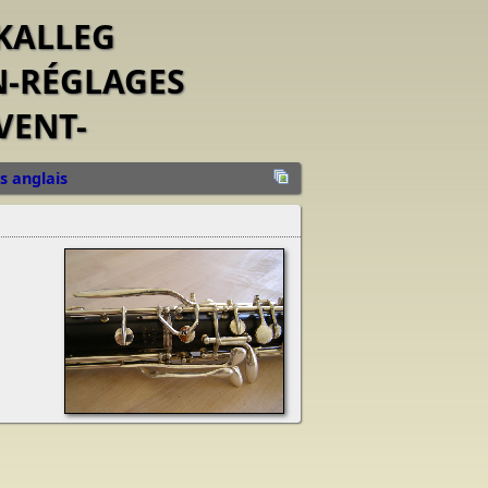
-KALLEG
N-RÉGLAGES
VENT-
s anglais