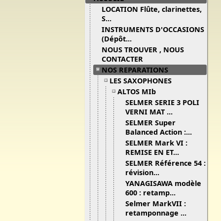
LOCATION Flûte, clarinettes,
S...
INSTRUMENTS D'OCCASIONS
(Dépôt...
NOUS TROUVER , NOUS
CONTACTER
NOS REPARATIONS
LES SAXOPHONES
ALTOS MIb
SELMER SERIE 3 POLI
VERNI MAT ...
SELMER Super
Balanced Action :...
SELMER Mark VI :
REMISE EN ET...
SELMER Référence 54 :
révision...
YANAGISAWA modèle
600 : retamp...
Selmer MarkVII :
retamponnage ...