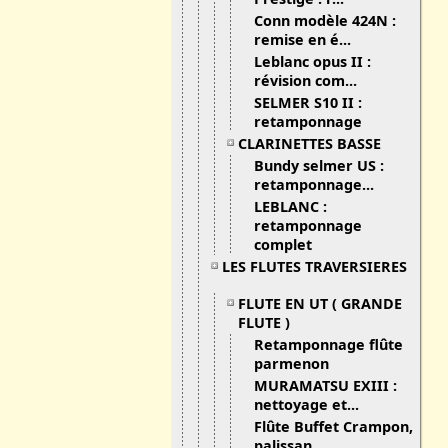
Conn modèle 424N :
remise en é...
Leblanc opus II :
révision com...
SELMER S10 II :
retamponnage
CLARINETTES BASSE
Bundy selmer US :
retamponnage...
LEBLANC :
retamponnage
complet
LES FLUTES TRAVERSIERES
FLUTE EN UT ( GRANDE
FLUTE )
Retamponnage flûte
parmenon
MURAMATSU EXIII :
nettoyage et...
Flûte Buffet Crampon,
palissan...