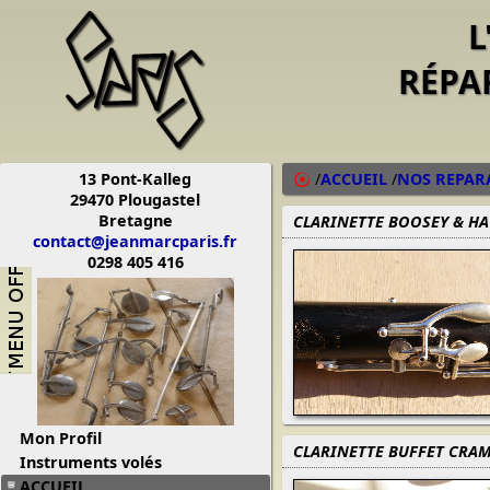
L
RÉPA
13 Pont-Kalleg
/
ACCUEIL
/
NOS REPAR
29470 Plougastel
Bretagne
CLARINETTE BOOSEY & HA
contact@jeanmarcparis.fr
0298 405 416
Mon Profil
CLARINETTE BUFFET CRAM
Instruments volés
ACCUEIL