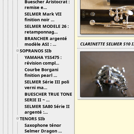
Buescher Aristocrat :
remise e...
SELMER Mark VII
finition noir ...
SELMER MODELE 26 :
retamponnag...
BRANCHER argenté
CLARINETTE SELMER S10 I
modèle ASI : ...
SOPRANOS SIb
YAMAHA YSS475 :
révision compl...
Courbe Borgani
finition pearl ...
SELMER Série III poli
verni ma...
BUESCHER TRUE TONE
SERIE II ~ ...
SELMER SA80 Série II
argenté :...
TENORS SIb
Saxophone ténor
Selmer Dragon ...