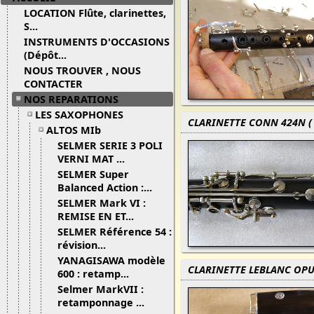
LOCATION Flûte, clarinettes,
S...
INSTRUMENTS D'OCCASIONS
(Dépôt...
NOUS TROUVER , NOUS
CONTACTER
NOS REPARATIONS
LES SAXOPHONES
CLARINETTE CONN 424N ( 
ALTOS MIb
SELMER SERIE 3 POLI
VERNI MAT ...
SELMER Super
Balanced Action :...
SELMER Mark VI :
REMISE EN ET...
SELMER Référence 54 :
révision...
YANAGISAWA modèle
CLARINETTE LEBLANC OPUS
600 : retamp...
Selmer MarkVII :
retamponnage ...