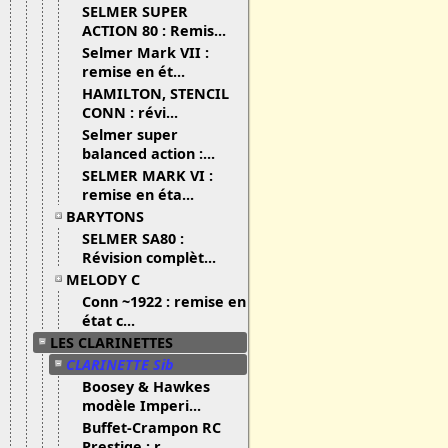
SELMER SUPER
ACTION 80 : Remis...
Selmer Mark VII :
remise en ét...
HAMILTON, STENCIL
CONN : révi...
Selmer super
balanced action :...
SELMER MARK VI :
remise en éta...
BARYTONS
SELMER SA80 :
Révision complèt...
MELODY C
Conn ~1922 : remise en
état c...
LES CLARINETTES
CLARINETTE Sib
Boosey & Hawkes
modèle Imperi...
Buffet-Crampon RC
Prestige : r...