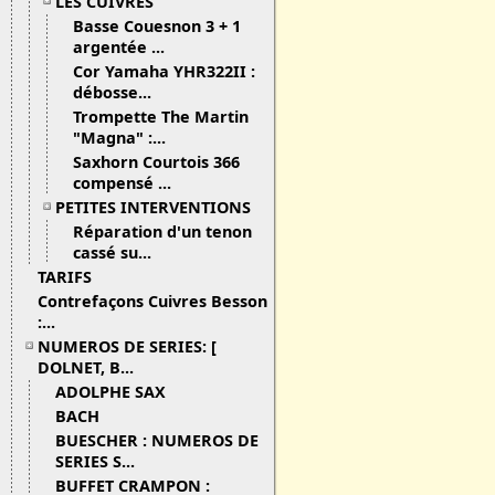
LES CUIVRES
Basse Couesnon 3 + 1
argentée ...
Cor Yamaha YHR322II :
débosse...
Trompette The Martin
"Magna" :...
Saxhorn Courtois 366
compensé ...
PETITES INTERVENTIONS
Réparation d'un tenon
cassé su...
TARIFS
Contrefaçons Cuivres Besson
:...
NUMEROS DE SERIES: [
DOLNET, B...
ADOLPHE SAX
BACH
BUESCHER : NUMEROS DE
SERIES S...
BUFFET CRAMPON :