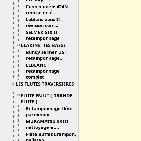
Conn modèle 424N :
remise en é...
Leblanc opus II :
révision com...
SELMER S10 II :
retamponnage
CLARINETTES BASSE
Bundy selmer US :
retamponnage...
LEBLANC :
retamponnage
complet
LES FLUTES TRAVERSIERES
FLUTE EN UT ( GRANDE
FLUTE )
Retamponnage flûte
parmenon
MURAMATSU EXIII :
nettoyage et...
Flûte Buffet Crampon,
palissan...