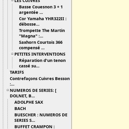
LES CUIVRES
Basse Couesnon 3 + 1
argentée ...
Cor Yamaha YHR322II :
débosse...
Trompette The Martin
"Magna" :...
Saxhorn Courtois 366
compensé ...
PETITES INTERVENTIONS
Réparation d'un tenon
cassé su...
TARIFS
Contrefaçons Cuivres Besson
:...
NUMEROS DE SERIES: [
DOLNET, B...
ADOLPHE SAX
BACH
BUESCHER : NUMEROS DE
SERIES S...
BUFFET CRAMPON :