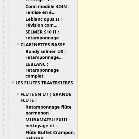
Conn modèle 424N :
remise en é...
Leblanc opus II :
révision com...
SELMER S10 II :
retamponnage
CLARINETTES BASSE
Bundy selmer US :
retamponnage...
LEBLANC :
retamponnage
complet
LES FLUTES TRAVERSIERES
FLUTE EN UT ( GRANDE
FLUTE )
Retamponnage flûte
parmenon
MURAMATSU EXIII :
nettoyage et...
Flûte Buffet Crampon,
palissan...