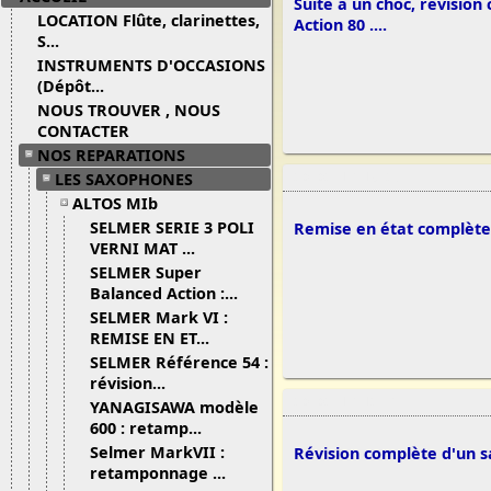
Suite à un choc, révisio
LOCATION Flûte, clarinettes,
Action 80 ....
S...
INSTRUMENTS D'OCCASIONS
(Dépôt...
NOUS TROUVER , NOUS
CONTACTER
NOS REPARATIONS
LES SAXOPHONES
20/02/13 19:25
ALTOS MIb
SELMER SERIE 3 POLI
Remise en état complète 
VERNI MAT ...
SELMER Super
Balanced Action :...
SELMER Mark VI :
REMISE EN ET...
SELMER Référence 54 :
révision...
20/02/13 12:37
YANAGISAWA modèle
600 : retamp...
Selmer MarkVII :
Révision complète d'un s
retamponnage ...