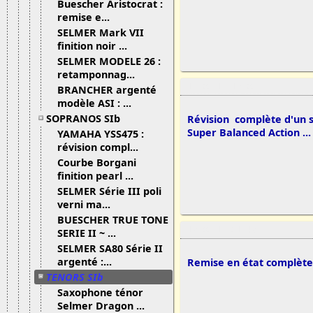
Buescher Aristocrat :
remise e...
SELMER Mark VII
finition noir ...
SELMER MODELE 26 :
retamponnag...
19/02/13 18:02
BRANCHER argenté
modèle ASI : ...
SOPRANOS SIb
Révision complète d'un
Super Balanced Action ...
YAMAHA YSS475 :
révision compl...
Courbe Borgani
finition pearl ...
SELMER Série III poli
verni ma...
BUESCHER TRUE TONE
18/02/13 21:48
SERIE II ~ ...
SELMER SA80 Série II
argenté :...
Remise en état complète
TENORS SIb
Saxophone ténor
Selmer Dragon ...