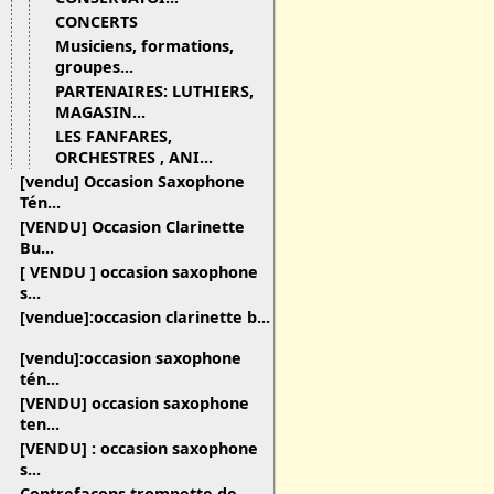
CONCERTS
Musiciens, formations,
groupes...
PARTENAIRES: LUTHIERS,
MAGASIN...
LES FANFARES,
ORCHESTRES , ANI...
[vendu] Occasion Saxophone
Tén...
[VENDU] Occasion Clarinette
Bu...
[ VENDU ] occasion saxophone
s...
[vendue]:occasion clarinette b...
[vendu]:occasion saxophone
tén...
[VENDU] occasion saxophone
ten...
[VENDU] : occasion saxophone
s...
Contrefaçons trompette de