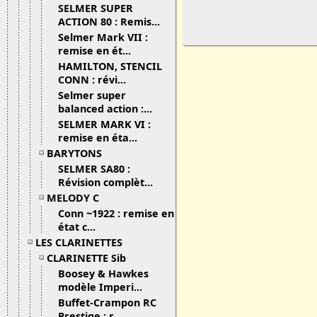
SELMER SUPER
ACTION 80 : Remis...
Selmer Mark VII :
remise en ét...
HAMILTON, STENCIL
CONN : révi...
Selmer super
balanced action :...
SELMER MARK VI :
remise en éta...
BARYTONS
SELMER SA80 :
Révision complèt...
MELODY C
Conn ~1922 : remise en
état c...
LES CLARINETTES
CLARINETTE Sib
Boosey & Hawkes
modèle Imperi...
Buffet-Crampon RC
Prestige : r...