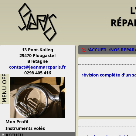
L
RÉPA
13 Pont-Kalleg
/
ACCUEIL
/
NOS REPAR
29470 Plougastel
Bretagne
08/09/21 16:35
contact@jeanmarcparis.fr
0298 405 416
révision complète d'un s
Mon Profil
02/06/13 17:17
Instruments volés
ACCUEIL