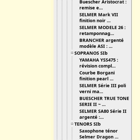
Buescher Aristocrat :
remise e...
SELMER Mark VII
finition noir ...
SELMER MODELE 26 :
retamponnag...
BRANCHER argenté
modèle ASI : ...
SOPRANOS SIb
YAMAHA YSS475 :
révision compl...
Courbe Borgani
finition pearl ...
SELMER Série III poli
verni ma...
BUESCHER TRUE TONE
SERIE II ~ ...
SELMER SA80 Série II
argenté :...
TENORS SIb
Saxophone ténor
Selmer Dragon ...