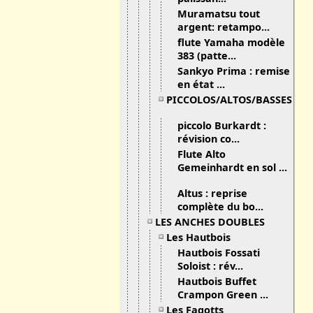
Muramatsu tout
argent: retampo...
flute Yamaha modèle
383 (patte...
Sankyo Prima : remise
en état ...
PICCOLOS/ALTOS/BASSES
piccolo Burkardt :
révision co...
Flute Alto
Gemeinhardt en sol ...
Altus : reprise
complète du bo...
LES ANCHES DOUBLES
Les Hautbois
Hautbois Fossati
Soloist : rév...
Hautbois Buffet
Crampon Green ...
Les Fagotts