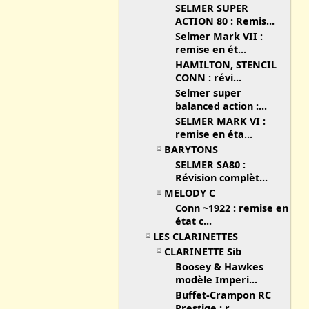
SELMER SUPER
ACTION 80 : Remis...
Selmer Mark VII :
remise en ét...
HAMILTON, STENCIL
CONN : révi...
Selmer super
balanced action :...
SELMER MARK VI :
remise en éta...
BARYTONS
SELMER SA80 :
Révision complèt...
MELODY C
Conn ~1922 : remise en
état c...
LES CLARINETTES
CLARINETTE Sib
Boosey & Hawkes
modèle Imperi...
Buffet-Crampon RC
Prestige : r...