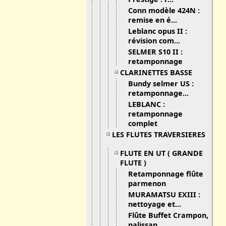
Conn modèle 424N :
remise en é...
Leblanc opus II :
révision com...
SELMER S10 II :
retamponnage
CLARINETTES BASSE
Bundy selmer US :
retamponnage...
LEBLANC :
retamponnage
complet
LES FLUTES TRAVERSIERES
FLUTE EN UT ( GRANDE
FLUTE )
Retamponnage flûte
parmenon
MURAMATSU EXIII :
nettoyage et...
Flûte Buffet Crampon,
palissan...