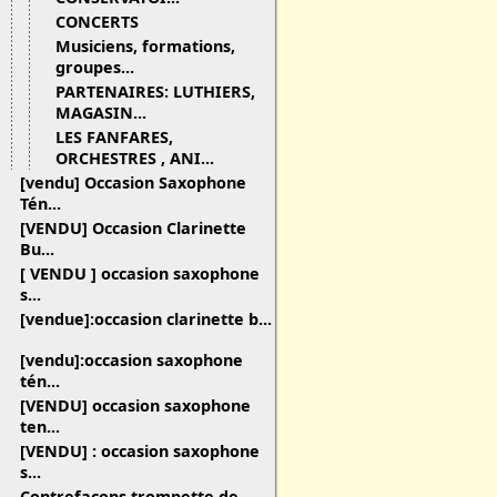
CONCERTS
Musiciens, formations,
groupes...
PARTENAIRES: LUTHIERS,
MAGASIN...
LES FANFARES,
ORCHESTRES , ANI...
[vendu] Occasion Saxophone
Tén...
[VENDU] Occasion Clarinette
Bu...
[ VENDU ] occasion saxophone
s...
[vendue]:occasion clarinette b...
[vendu]:occasion saxophone
tén...
[VENDU] occasion saxophone
ten...
[VENDU] : occasion saxophone
s...
Contrefaçons trompette de