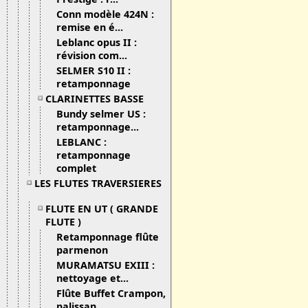
Conn modèle 424N :
remise en é...
Leblanc opus II :
révision com...
SELMER S10 II :
retamponnage
CLARINETTES BASSE
Bundy selmer US :
retamponnage...
LEBLANC :
retamponnage
complet
LES FLUTES TRAVERSIERES
FLUTE EN UT ( GRANDE
FLUTE )
Retamponnage flûte
parmenon
MURAMATSU EXIII :
nettoyage et...
Flûte Buffet Crampon,
palissan...