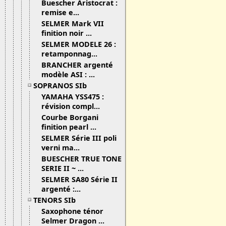
Buescher Aristocrat :
remise e...
SELMER Mark VII
finition noir ...
SELMER MODELE 26 :
retamponnag...
BRANCHER argenté
modèle ASI : ...
SOPRANOS SIb
YAMAHA YSS475 :
révision compl...
Courbe Borgani
finition pearl ...
SELMER Série III poli
verni ma...
BUESCHER TRUE TONE
SERIE II ~ ...
SELMER SA80 Série II
argenté :...
TENORS SIb
Saxophone ténor
Selmer Dragon ...