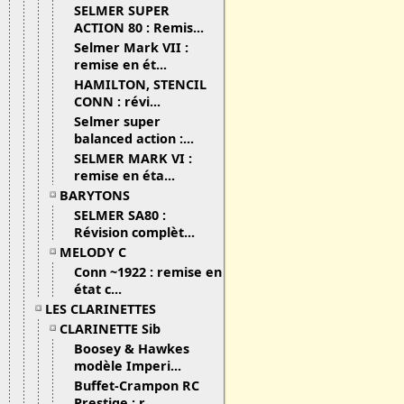
SELMER SUPER
ACTION 80 : Remis...
Selmer Mark VII :
remise en ét...
HAMILTON, STENCIL
CONN : révi...
Selmer super
balanced action :...
SELMER MARK VI :
remise en éta...
BARYTONS
SELMER SA80 :
Révision complèt...
MELODY C
Conn ~1922 : remise en
état c...
LES CLARINETTES
CLARINETTE Sib
Boosey & Hawkes
modèle Imperi...
Buffet-Crampon RC
Prestige : r...