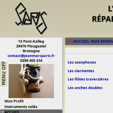
L
RÉPA
13 Pont-Kalleg
/
ACCUEIL
/
NOS REPAR
29470 Plougastel
Bretagne
14/03/13 09:02
contact@jeanmarcparis.fr
0298 405 416
Les saxophones
Les clarinettes
Les flûtes traversières
Les anches doubles
Mon Profil
Instruments volés
ACCUEIL