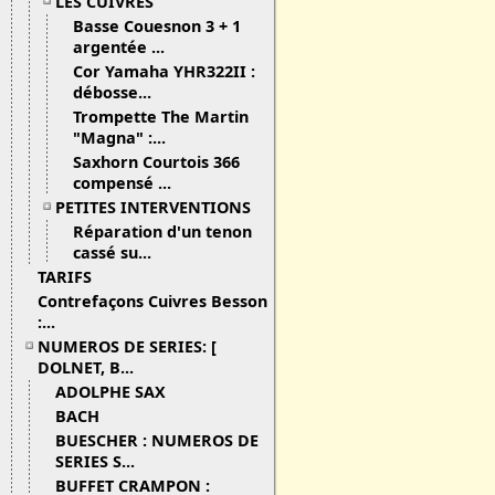
LES CUIVRES
Basse Couesnon 3 + 1
argentée ...
Cor Yamaha YHR322II :
débosse...
Trompette The Martin
"Magna" :...
Saxhorn Courtois 366
compensé ...
PETITES INTERVENTIONS
Réparation d'un tenon
cassé su...
TARIFS
Contrefaçons Cuivres Besson
:...
NUMEROS DE SERIES: [
DOLNET, B...
ADOLPHE SAX
BACH
BUESCHER : NUMEROS DE
SERIES S...
BUFFET CRAMPON :